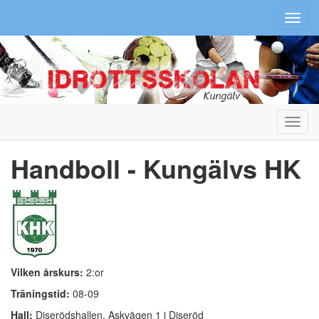
Toggl
navig
Toggl
navig
Handboll - Kungälvs HK
Vilken årskurs:
2:or
Träningstid:
08-09
Hall:
Diserödshallen, Askvägen 1 i Diseröd